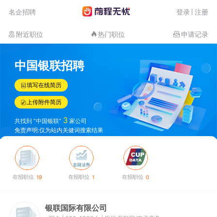
名企招聘
登录
注册
附近职位
热门职位
申请记录
中国银联招聘
填写在线简历
上传附件简历
3
共找到 “中国银联”
家公司
免责声明:仅为站内关健词搜索结果
在招职位
在招职位
在招职位
19
1
0
银联国际有限公司