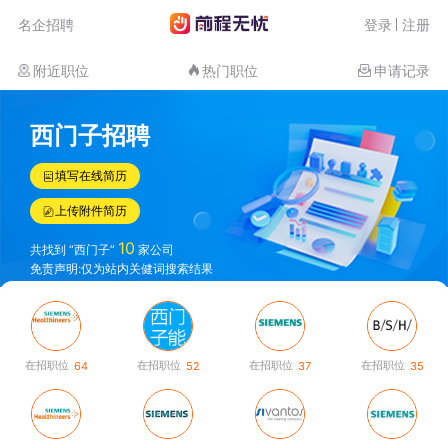
名企招聘
登录
注册
附近职位
热门职位
申请记录
西门子招聘
填写在线简历
上传附件简历
10
共找到 “西门子”
家公司
免责声明:仅为站内关健词搜索结果
在招职位
在招职位
在招职位
在招职位
64
52
37
35