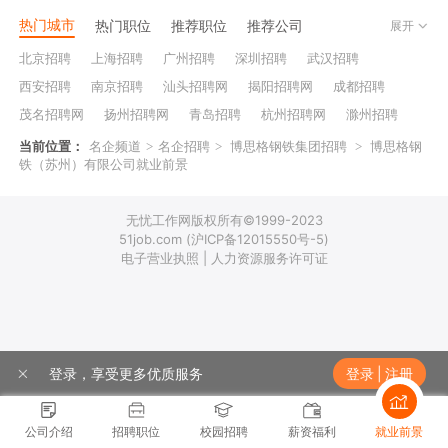
热门城市
热门职位
推荐职位
推荐公司
展开
北京招聘
上海招聘
广州招聘
深圳招聘
武汉招聘
西安招聘
南京招聘
汕头招聘网
揭阳招聘网
成都招聘
茂名招聘网
扬州招聘网
青岛招聘
杭州招聘网
滁州招聘
台州招聘网
杭州银行招聘
襄阳招聘
安庆招聘网
当前位置：
名企频道
>
名企招聘
>
博思格钢铁集团招聘
>
博思格钢
铁（苏州）有限公司就业前景
绵阳招聘
十堰招聘
保定招聘
苏州银行招聘
唐山招聘
重庆银行招聘
乐山招聘
上饶招聘网
无忧工作网版权所有©1999-2023
51job.com (沪ICP备12015550号-5)
电子营业执照 | 人力资源服务许可证
登录，享受更多优质服务
登录
|
注册
公司介绍
招聘职位
校园招聘
薪资福利
就业前景