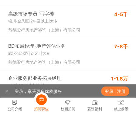
高级市场专员-写字楼
4-5千
银川·金凤区
|
2年及以上
|
大专
戴德梁行房地产咨询（上海）有限公司
BD拓展经理-地产评估业务
7-8千
武汉·江汉区
|
2-5年
|
大专
戴德梁行房地产咨询（上海）有限公司
企业服务部业务拓展经理
1-1.8万
上海
|
3年及以上
|
本科
登录，享受更多优质服务
登录
|
注册
戴德梁行房地产咨询（上海）有限公司
公司介绍
招聘职位
校园招聘
薪资福利
就业前景
热门城市
热门职位
推荐职位
推荐公司
展开
北京招聘
上海招聘
广州招聘
深圳招聘
武汉招聘