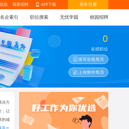
信息
我要招聘
APP下载
登录
/
注册
名企索引
职位搜索
无忧学园
校园招聘
0
APP下载
在招职位
填写在线简历
上传附件简历
解决方
全，让
联的城
展开