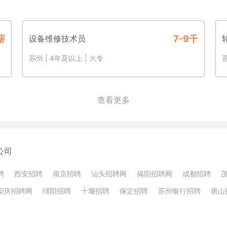
薪
设备维修技术员
7-9千
苏州
|
4年及以上
|
大专
查看更多
公司
聘
西安招聘
南京招聘
汕头招聘网
揭阳招聘网
成都招聘
安庆招聘网
绵阳招聘
十堰招聘
保定招聘
苏州银行招聘
唐山