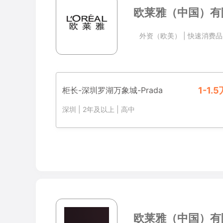
招
司
在
公
欧莱雅（中国）有
职
在
招
司
位
招
职
在
职
位
外资（欧美）
|
快速消费品
招
位
职
位
柜长-深圳罗湖万象城-Prada
1-1.
深圳
|
2年及以上
|
高中
欧莱雅（中国）有