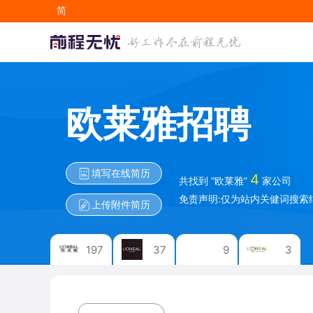
简
EN
欧
欧莱雅招聘
莱
广
雅
州
苏
（
欧
欧
州
中
莱
莱
尚
国
填写在线简历
4
雅
雅
美
共找到 “欧莱雅”
家公司
）
（
百
国
免责声明:仅为站内关健词搜索
有
上传附件简历
中
库
际
限
国
网
化
公
）
络
妆
司
有
科
品
197
37
9
3
上
限
技
有
海
公
有
限
静
司
限
公
安
在
公
司
分