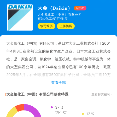
大金（Daikin）
大金氟化工（中国）有限公司
石油/化工/矿产/地质
填写简历
上传简历
大金氟化工（中国）有限公司，是日本大金工业株式会社于2001
年4月8日在常熟设立的氟化学生产企业。日本大金工业株式会
社，是一家集空调、氟化学、油压机械、特种机械等事业为一体
的大型集团公司，自1924年创业至今已有100余年历史，截至
2025年3月，在全球拥有350家集团子公司，全球员工逾10万
名，2024年度集团全球销售额47523亿日元（约合人民币2376
查看全部
亿元）。
大金氟化工（中国）有限公司薪资待遇
查看薪资福利
大金氟化工（中国）有限公司位于常熟新材料产业园内，占地
37 %
1万-1.5万
12 %
739亩，主要从事氟化工产品的生产、加工、销售及提供相应服