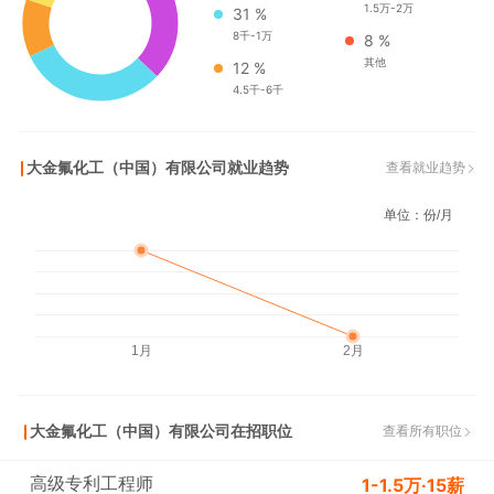
1.5万-2万
31 %
务。公司主要产品有高性能氟树脂、氟橡胶、氟涂料清漆、熔融
8千-1万
8 %
氟树脂、新型制冷剂、防污涂层剂、六氟丙烯等。总投资28250
其他
12 %
万美元，注册资本16124万美元。在北京、上海、广州、深圳、
4.5千-6千
武汉分别设有分公司，共有员工逾1200人。
大金氟化工（中国）有限公司就业趋势
查看就业趋势
公司成立以来始终高度重视安全环保工作，先后获得苏州市、常
熟市颁发的“绿色企业”、“安全管理示范企业”、“工业先进企
业”、“优秀外商投资企业”等荣誉称号，2015年获评“2014年度江
苏省安全文化建设示范企业”、 “国家安全生产标准化一级企业”称
号，2017年获中国环境报社颁发的“绿色发展典范企业”称号，
2018年获得工业和信息化部办公厅颁发的第二批“绿色工厂”，
2019年获得中国环境报社颁发的“2019年度环境社会责任企业”称
号、江苏省生态环境厅颁发的“企业绿色发展领跑者”，2022年获
大金氟化工（中国）有限公司在招职位
查看所有职位
江苏省工业和信息化厅颁发的“星级上云企业”称号，2024年获得
高级专利工程师
中国氟硅有机材料协会颁发的“全球氟化工企业TOP10”。同时，
1-1.5万·15薪