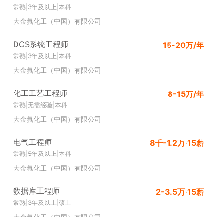
常熟
|
3年及以上
|
本科
通过举办樱花节、社区清扫、员工义务献血，以及向当地福利
大金氟化工（中国）有限公司
院、敬老院、海虞妈妈爱心组织等实施爱心捐赠、海虞中小学奖
学金捐赠等活动，积极致力于区域社会贡献，履行“优秀企业市
DCS系统工程师
15-20万/年
民”的应尽责任。
常熟
|
3年及以上
|
本科
大金氟化工（中国）有限公司
化工工艺工程师
8-15万/年
常熟
|
无需经验
|
本科
大金氟化工（中国）有限公司
电气工程师
8千-1.2万·15薪
常熟
|
5年及以上
|
本科
大金氟化工（中国）有限公司
数据库工程师
2-3.5万·15薪
常熟
|
3年及以上
|
硕士
大金氟化工（中国）有限公司