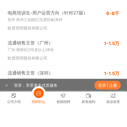
电商培训生-用户运营方向（针对27届）
6-8千
苏州·苏州工业园区
|
无需经验
|
本科
欧普照明股份有限公司
流通销售主管（广州）
1-1.5万
广州·海珠区
|
2年及以上
|
本科
欧普照明股份有限公司
流通销售主管（深圳）
1-1.5万
深圳·罗湖区
|
5年及以上
|
本科
登录，享受更多优质服务
登录
|
注册
欧普照明股份有限公司
公司介绍
招聘职位
校园招聘
薪资福利
就业前景
热门城市
热门职位
推荐职位
推荐公司
展开
北京招聘
上海招聘
广州招聘
深圳招聘
武汉招聘